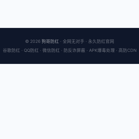
© 2026
狗哥防红
· 全网无对手 · 永久防红官网
谷歌防红 · QQ防红 · 微信防红 · 防反诈屏蔽 · APK爆毒处理 · 高防CDN