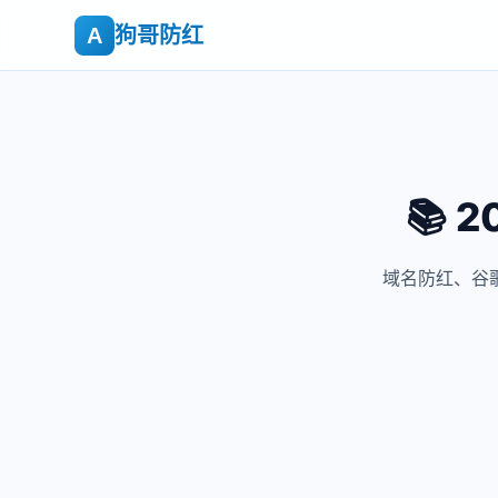
狗哥防红
A
📚 
域名防红、谷歌