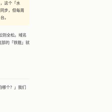
里，这个「水
时同步，但每周
平台。
松则全松。域名
底部的「铁箍」就
怕哪个？」我们