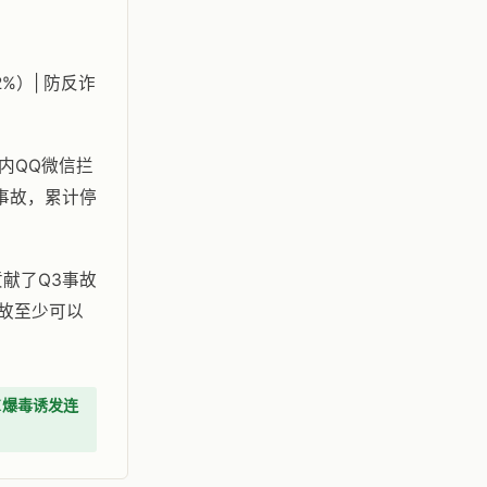
2%）| 防反诈
天内QQ微信拦
事故，累计停
贡献了Q3事故
事故至少可以
PK爆毒诱发连