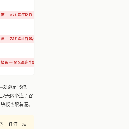
高 — 67%牵连反诈
高 — 73%牵连谷歌/QQ
极高 — 91%牵连全部三平台
—差距是15倍。
在7天内牵连了谷
三块板也跟着漏。
的。任何一块