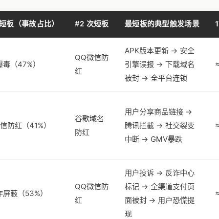
 最短板（事故占比）
#2 次短板
最短板的典型触发场景
APK版本更新 → 安全
QQ微信防
爆毒（47%）
引擎误报 → 下载域名
红
被封 → 全平台连锁
用户分享商品链接 →
谷歌域名
信防红（41%）
腾讯拦截 → 社交裂变
防红
中断 → GMV暴跌
用户投诉 → 反诈中心
QQ微信防
标记 → 全渠道支付页
诈屏蔽（53%）
红
面被封 → 用户恐慌提
现