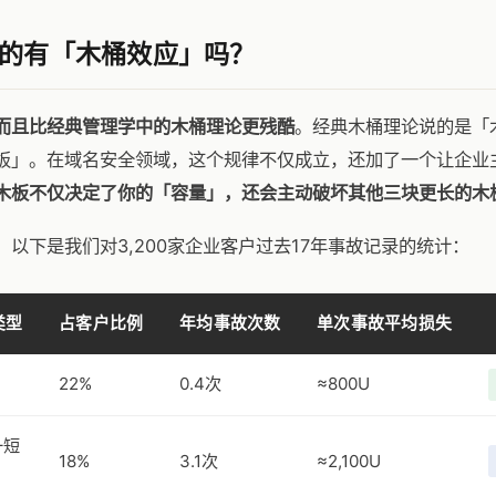
的有「木桶效应」吗？
而且比经典管理学中的木桶理论更残酷
。经典木桶理论说的是「
板」。在域名安全领域，这个规律不仅成立，还加了一个让企业
木板不仅决定了你的「容量」，还会主动破坏其他三块更长的木
以下是我们对3,200家企业客户过去17年事故记录的统计：
类型
占客户比例
年均事故次数
单次事故平均损失
22%
0.4次
≈800U
一短
18%
3.1次
≈2,100U