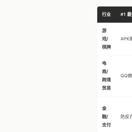
行业
#1
游
戏/
APK
棋牌
电
商/
QQ微
跨境
贸易
金
融/
防反
支付