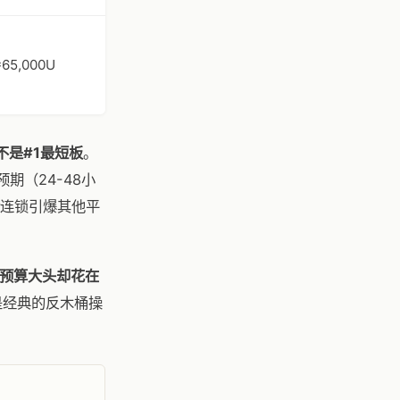
≈65,000U
不是#1最短板
。
期（24-48小
连锁引爆其他平
全预算大头却花在
是经典的反木桶操