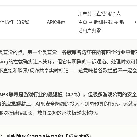
用户分享直播间/个人
微信防红（39%）
APK爆毒
主页 → 腾讯拦截 → 新
增用户归零
反直觉的点。第一个反直觉：
谷歌域名防红在所有四个行业中都
rowsing的拦截确实让人头疼，但它有明确的申诉通道、处理时效可预
不直接和腾讯/反诈共享实时标记——这意味着谷歌拦截
不一定会
APK爆毒是游戏行业的最短板（47%），但很多游戏公司的安
信的应急解封上
，APK安全防线的投入不到总预算的15%。这就
那块板继续加长，放任最短的那块板越来越短。