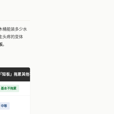
木桶能装多少水
主头疼的变体
板
。
「短板」拖累其他平台概率
基本不拖累
中等