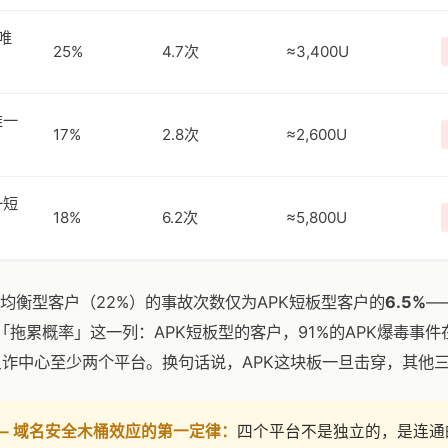
唯
25%
4.7次
≈3,400U
唯一
17%
2.8次
≈2,600U
一短
18%
6.2次
≈5,800U
均衡型客户（22%）的事故次数仅为APK短板型客户的
6.5%
—
「拖累概率」这一列：APK短板型的客户，91%的APK爆毒事件
反诈中心至少两个平台。换句话说，APK这块板一旦击穿，其他
结 — 域名安全木桶效应的第一定律：
四个平台不是独立的，是连通