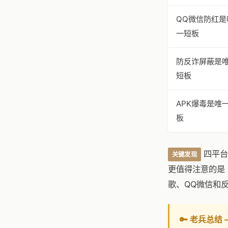
QQ微信防红是
一短板
防反诈屏蔽是
短板
APK爆毒是唯
板
四平台
关键发现
更值得注意的是
歌、QQ微信和
🔑 老兵总