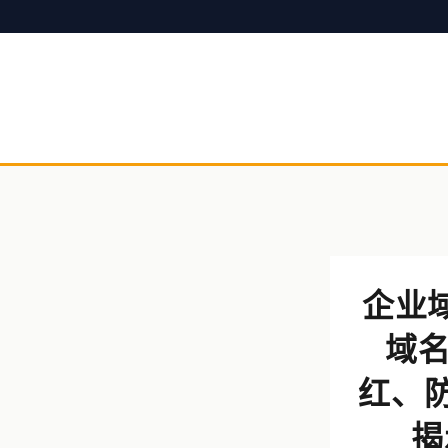
企业
域
红、防
揭