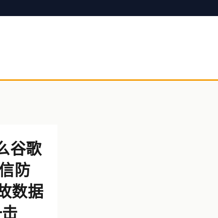
么谷歌
信防
事故数据
一击