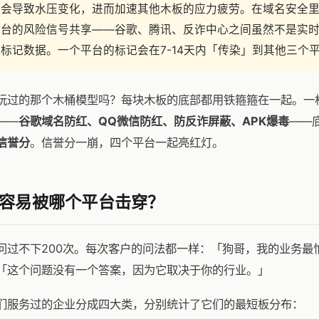
都会导致水压变化，进而加速其他木板的应力疲劳。在域名安全
平台的风险信号共享——谷歌、腾讯、反诈中心之间虽然不是实
标记数据。一个平台的标记会在7-14天内「传染」到其他三个
玩过的那个木桶模型吗？每块木板的底部都用铁箍箍在一起。一
——
谷歌域名防红、QQ微信防红、防反诈屏蔽、APK爆毒
——
信誉分
。信誉分一崩，四个平台一起亮红灯。
容易被哪个平台击穿？
问过不下200次。每次客户的问法都一样：「狗哥，我的业务最
「这个问题没有一个答案，因为它取决于你的行业。」
们服务过的企业分成四大类，分别统计了它们的最短板分布：