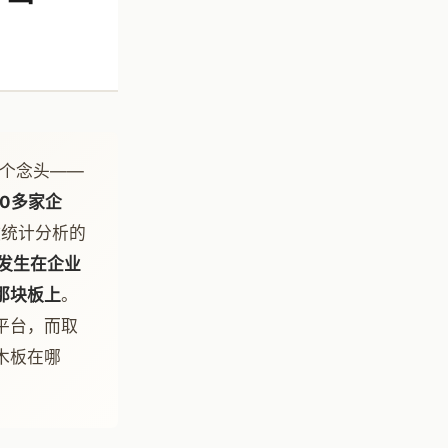
一个念头——
00多家企
做统计分析的
发生在企业
那块板上
。
平台，而取
木板在哪