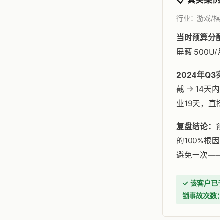
📋 真实案
行业：游戏/棋牌
当时预算分
屏蔽 500U/
2024年Q
截 → 14
业19天，直接
复盘结论：
的100%根
避免一次——
✓ 该客户已
锁事故次数