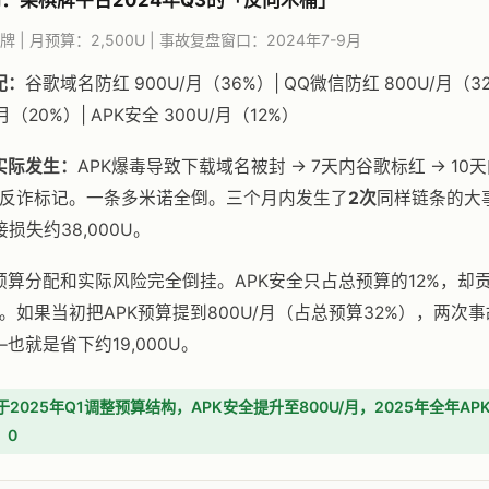
例：某棋牌平台2024年Q3的「反向木桶」
 | 月预算：2,500U | 事故复盘窗口：2024年7-9月
配：
谷歌域名防红 900U/月（36%）| QQ微信防红 800U/月（3
月（20%）| APK安全 300U/月（12%）
3实际发生：
APK爆毒导致下载域名被封 → 7天内谷歌标红 → 10
天内反诈标记。一条多米诺全倒。三个月内发生了
2次
同样链条的大
损失约38,000U。
预算分配和实际风险完全倒挂。APK安全只占总预算的12%，却
因。如果当初把APK预算提到800U/月（占总预算32%），两次
也就是省下约19,000U。
于2025年Q1调整预算结构，APK安全提升至800U/月，2025年全年A
：0