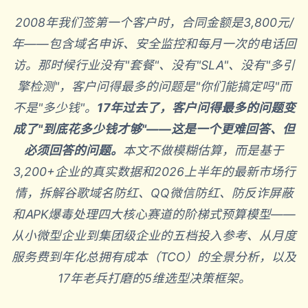
2008年我们签第一个客户时，合同金额是3,800元/
年——包含域名申诉、安全监控和每月一次的电话回
访。那时候行业没有"套餐"、没有"SLA"、没有"多引
擎检测"，客户问得最多的问题是"你们能搞定吗"而
不是"多少钱"。
17年过去了，客户问得最多的问题变
成了"到底花多少钱才够"——这是一个更难回答、但
必须回答的问题。
本文不做模糊估算，而是基于
3,200+企业的真实数据和2026上半年的最新市场行
情，拆解谷歌域名防红、QQ微信防红、防反诈屏蔽
和APK爆毒处理四大核心赛道的阶梯式预算模型——
从小微型企业到集团级企业的五档投入参考、从月度
服务费到年化总拥有成本（TCO）的全景分析，以及
17年老兵打磨的5维选型决策框架。