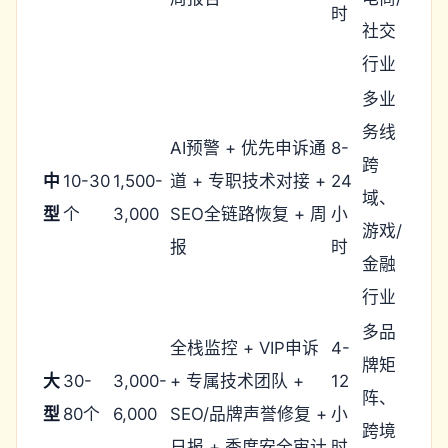
时
社交
行业
多业
务线
AI预警 + 优先申诉通
8-
跨
中
10-30
1,500-
道 + 专职技术对接 +
24
域、
型
个
3,000
SEO全链路恢复 + 周
小
游戏/
报
时
金融
行业
多品
全栈监控 + VIP申诉
4-
牌矩
大
30-
3,000-
+ 专属技术团队 +
12
阵、
型
80个
6,000
SEO/品牌声誉修复 +
小
跨境
日报 + 季度安全审计
时