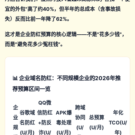
宜的外包"高了约40%，但半年的总成本（含事故损
失）反而比前一年降了62%。
这才是企业防红预算的核心逻辑——不是"花多少钱"，
而是"避免花多少冤枉钱"。
📊 企业域名防红：不同规模企业的2026年推
荐预算区间一览
QQ微
企
跨域
谷歌域
信防红
APK爆
年化
业
协同
总预算
名防红
+防反
毒处理
TCO(U/
规
(U/
(U/月)
(U/月)
诈(U/
(U/月)
年)