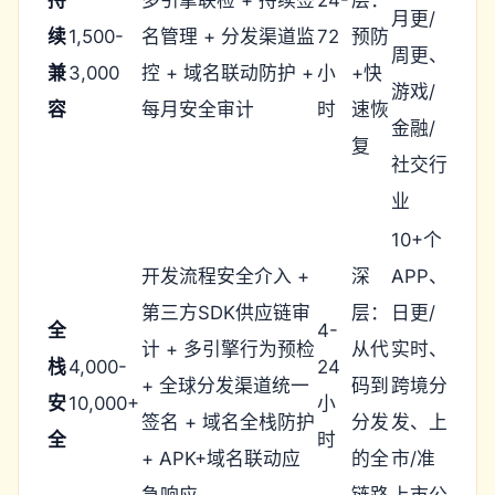
持
多引擎联检 + 持续签
24-
层：
月更/
续
1,500-
名管理 + 分发渠道监
72
预防
周更、
兼
3,000
控 + 域名联动防护 +
小
+快
游戏/
容
每月安全审计
时
速恢
金融/
复
社交行
业
10+个
开发流程安全介入 +
深
APP、
第三方SDK供应链审
层：
日更/
全
4-
计 + 多引擎行为预检
从代
实时、
栈
4,000-
24
+ 全球分发渠道统一
码到
跨境分
安
10,000+
小
签名 + 域名全栈防护
分发
发、上
全
时
+ APK+域名联动应
的全
市/准