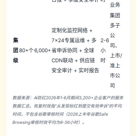
业务
集团
多子
定制化监控网络 +
公
集
7×24专属运维 + 多
2-6
司、
团
80+个
6,000+
省申诉协同 + 全球
小
上市/
级
CDN联动 + 供应链
时
准上
安全审计 + 实时报告
市公
司
数据来源：Ai防红2026年1-6月期间3,200+企业客户的服务
数据汇总。恢复时效指"从发现标红到提交有效申诉"的平均
时间，不包含谷歌审核时间（2026上半年谷歌Safe
Browsing审核时效平均为8-36小时）。