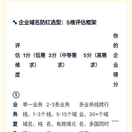
🔧 企业域名防红选型：5维评估框架
你
评
的
估
1分（低需
3分（中等需
5分（高需
企
维
求）
求）
求）
业
度
得
分
①
业
单一业务
2-3条业务
多业务线跨行
务
线、1-3个
线、5-15个域
业、30+个域
___
复
域名、纯
名、有跨境元
名、多国同时