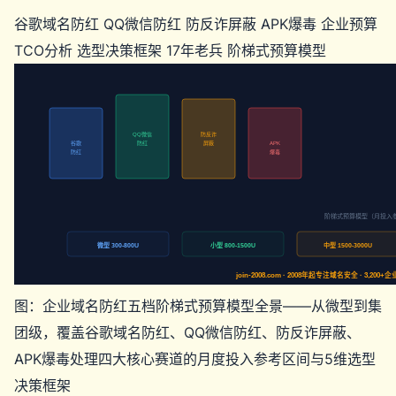
谷歌域名防红
QQ微信防红
防反诈屏蔽
APK爆毒
企业预算
TCO分析
选型决策框架
17年老兵
阶梯式预算模型
QQ微信
防反诈
谷歌
防红
屏蔽
APK
防红
爆毒
阶梯式预算模型（月投入
微型 300-800U
小型 800-1500U
中型 1500-3000U
join-2008.com · 2008年起专注域名安全 · 3,2
图：企业域名防红五档阶梯式预算模型全景——从微型到集
团级，覆盖谷歌域名防红、QQ微信防红、防反诈屏蔽、
APK爆毒处理四大核心赛道的月度投入参考区间与5维选型
决策框架