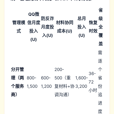
省
QQ微
防反诈
总月
级
管理模
信月度
材料协同
恢复
月度投
投入
全
式
投入
成本(U)
时效
入(U)
(U)
覆
(U)
盖
需
逐
分开管
200-
个
36-
理（两
800-
600-
500（重
1,600-
省
72
个服务
1,500
1,200
复材料+协
3,200
份
小时
商）
调沟通）
追
进
度