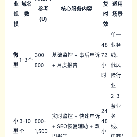
业
域名
复
适用
参考
核心服务内容
规
数
时
场景
(U)
模
效
单一
48-
业务
微
300-
基础监控 + 事后申诉
72
线、
1-3个
型
800
+ 月度报告
小
低风
时
险行
业
2-3
条业
24-
实时监控 + 快速申诉
务
小
3-10
800-
48
+ SEO恢复辅助 + 双
线、
型
个
1,500
小
周报告
电商/