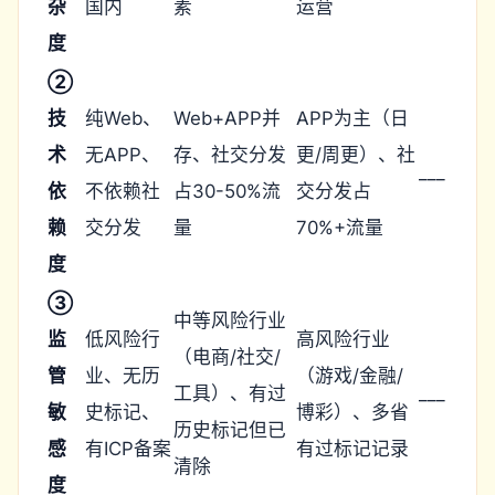
杂
国内
素
运营
度
②
技
纯Web、
Web+APP并
APP为主（日
术
无APP、
存、社交分发
更/周更）、社
___
依
不依赖社
占30-50%流
交分发占
赖
交分发
量
70%+流量
度
③
中等风险行业
监
低风险行
高风险行业
（电商/社交/
管
业、无历
（游戏/金融/
工具）、有过
___
敏
史标记、
博彩）、多省
历史标记但已
感
有ICP备案
有过标记记录
清除
度