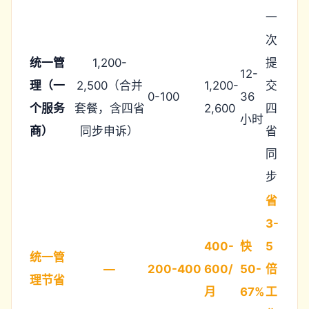
一
次
统一管
1,200-
提
12-
理（一
2,500（合并
1,200-
交
0-100
36
个服务
套餐，含四省
2,600
四
小时
商）
同步申诉）
省
同
步
省
3-
400-
快
5
统一管
—
200-400
600/
50-
倍
理节省
月
67%
工