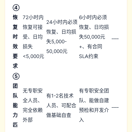
④
恢
72小时内
6小时内必须
24小时内必须
复
恢复可接
恢复、日均损
恢复、日均损
时
受、日均
失50,000元
___
失5,000-
效
损失
+、有合同
50,000元
要
<5,000元
SLA约束
求
⑤
团
无专职安
有专职安全团
队
有1-2名技术
全人员、
队、能做自建
能
人员、可配合
___
完全依赖
预检和开发介
力
做基础自查
外部
入
匹