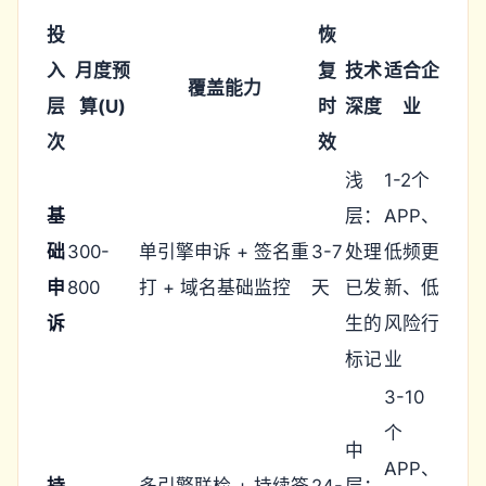
投
恢
入
月度预
复
技术
适合企
覆盖能力
层
算(U)
时
深度
业
次
效
浅
1-2个
基
层：
APP、
础
300-
单引擎申诉 + 签名重
3-7
处理
低频更
申
800
打 + 域名基础监控
天
已发
新、低
诉
生的
风险行
标记
业
3-10
个
中
APP、