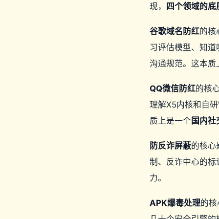
现，
四个领域的底
谷歌域名防红
的核
习评估模型、知道哪
沟通规范。这本质
QQ微信防红
的核
理解X5内核和自研
质上是一个
国内社
防反诈屏蔽
的核心
制、反诈中心的标
力。
APK爆毒处理
的核
几十个安全引擎的