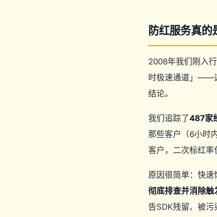
防红服务真的
2008年我们刚入
时极速通道」——
结论。
我们追踪了
487
那些客户（6小时
客户，二次标红率仅
原因很简单：快速
彻底排查并消除触
告SDK残留、被