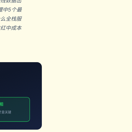
一线数据出
理中5个最
什么全栈服
防红中成本
真相
才是关键