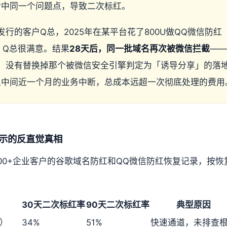
次命中同一个问题点，导致二次标红。
行的客户Q总，2025年在某平台花了800U做QQ微信防
，Q总很满意。结果
28天后，同一批域名再次被微信拦截
——
，没有替换掉那个被微信安全引擎判定为「诱导分享」的落
加上中间近一个月的业务中断，总成本远超一次彻底处理的费用
据揭示的反直觉真相
000+企业客户的谷歌域名防红和QQ微信防红恢复记录，按
30天二次标红率
90天二次标红率
典型原因
速）
34%
51%
快速通道，未排查