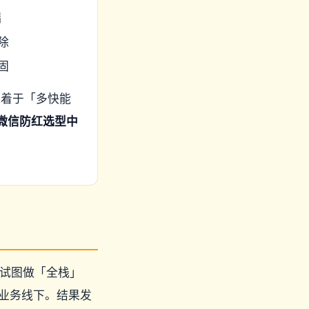
漏
除
固
执着于「多快能
Q微信防红选型中
经试图做「全栈」
个业务线下。结果发