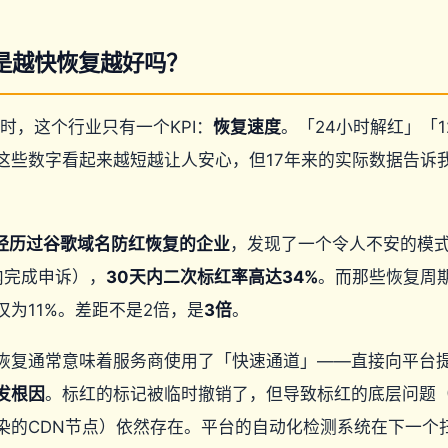
是越快恢复越好吗？
行时，这个行业只有一个KPI：
恢复速度
。「24小时解红」「
这些数字看起来越短越让人安心，但17年来的实际数据告诉
家经历过谷歌域名防红恢复的企业
，发现了一个令人不安的模
内完成申诉），
30天内二次标红率高达34%
。而那些恢复周期
为11%。差距不是2倍，是
3倍
。
恢复通常意味着服务商使用了「快速通道」——直接向平台
发根因
。标红的标记被临时撤销了，但导致标红的底层问题
污染的CDN节点）依然存在。平台的自动化检测系统在下一个