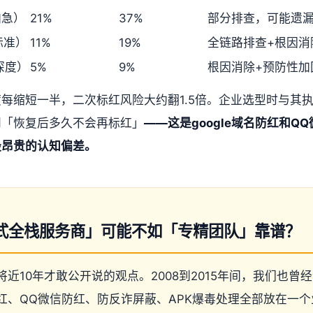
加急）
21%
37%
部分排查，可能遗
标准）
11%
19%
全链路排查+根因消
深度）
5%
9%
根因消除+预防性加
每缩短一半，二次标红风险大约翻1.5倍。企业选型时与其
问「恢复后多久不会再标红」
——这是google域名防红和Q
最昂贵的认知偏差。
式全栈服务商」可能不如「专精团队」靠谱？
近10年才敢公开说的观点。2008到2015年间，我们也曾
红、QQ微信防红、防反诈屏蔽、APK爆毒处理全部放在一