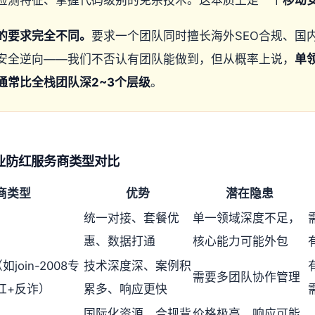
的要求完全不同。
要求一个团队同时擅长海外SEO合规、国
安全逆向——我们不否认有团队能做到，但从概率上说，
单
通常比全栈团队深2~3个层级
。
年企业防红服务商类型对比
商类型
优势
潜在隐患
统一对接、套餐优
单一领域深度不足，
惠、数据打通
核心能力可能外包
oin-2008专
技术深度深、案例积
需要多团队协作管理
红+反诈）
累多、响应更快
国际化资源、合规背
价格极高、响应可能