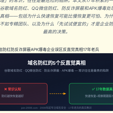
理」的常识，往往是最危险的陷阱。本文从17年积累的
谷歌域名防红、QQ微信防红、防反诈屏蔽和APK爆毒处
真相——包括为什么快速恢复可能比慢恢复更可怕、为
不如专精团队、以及为什么「先试试便宜的」才是企业
最高的决策。
信防红
防反诈屏蔽
APK爆毒
企业误区
反直觉真相
17年老兵
域名防红的5个反直觉真相
谷歌域名防红 · QQ微信防红 · 防反诈屏蔽 · APK爆毒 — 常识往往是最贵的陷阱
❌ 常识认知
✅ 17年数据
防红越快恢复越好
快速恢复+观察期跟踪
join-2008.com · 2008年起专注域名安全 · 17年老兵的真实教训