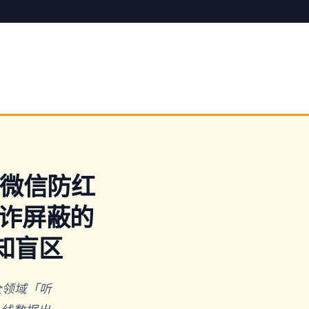
Q微信防红
反诈屏蔽的
知盲区
全领域「听