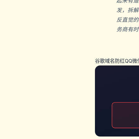
起来有道
发，拆解
反直觉的
务商有时
谷歌域名防红
QQ微