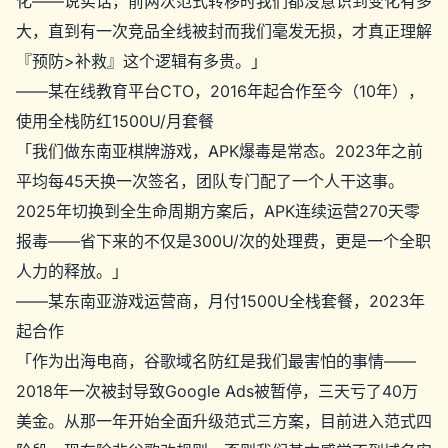
化——说实话，前两次范式转移时我们都没意识到变化有多
大，直到有一次竞品全线被封而我们毫发无损，才真正理解
『预防>补救』这个逻辑有多贵。」
——某在线教育平台CTO，2016年起合作至今（10年），
使用全栈防红1500U/月套餐
「我们做东南亚棋牌游戏，APK爆毒是常态。2023年之前
平均每45天换一次签名，团队专门配了一个人干这事。
2025年切换到全生命周期方案后，APK连续运营270天零
报毒——省下来的不仅是300U/次的处理费，更是一个全职
人力的释放。」
——某东南亚游戏运营商，月付1500U全栈套餐，2023年
起合作
「作为出海电商，谷歌域名防红是我们最害怕的事情——
2018年一次被封导致Google Ads被暂停，三天亏了40万
美金。从那一年开始全面升级范式三方案，目前进入范式四