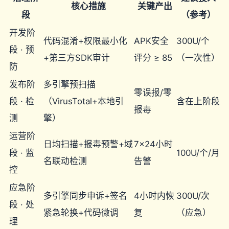
核心措施
关键产出
段
（参考）
开发阶
代码混淆+权限最小化
APK安全
300U/个
段 · 预
+第三方SDK审计
评分 ≥ 85
（一次性）
防
发布阶
多引擎预扫描
零误报/零
段 · 检
（VirusTotal+本地引
含在上阶段
报毒
测
擎）
运营阶
日均扫描+报毒预警+域
7×24小时
段 · 监
100U/个/月
名联动检测
告警
控
应急阶
多引擎同步申诉+签名
4小时内恢
300U/次
段 · 处
紧急轮换+代码微调
复
（应急）
理