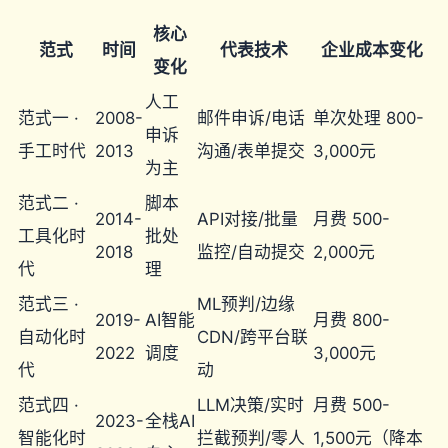
核心
范式
时间
代表技术
企业成本变化
变化
人工
范式一 ·
2008-
邮件申诉/电话
单次处理 800-
申诉
手工时代
2013
沟通/表单提交
3,000元
为主
范式二 ·
脚本
2014-
API对接/批量
月费 500-
工具化时
批处
2018
监控/自动提交
2,000元
代
理
范式三 ·
ML预判/边缘
2019-
AI智能
月费 800-
自动化时
CDN/跨平台联
2022
调度
3,000元
代
动
范式四 ·
LLM决策/实时
月费 500-
2023-
全栈AI
智能化时
拦截预判/零人
1,500元（降本