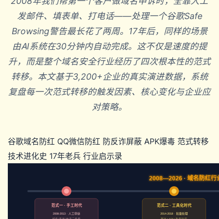
2008年我们帮第一个客户做域名申诉时，全靠人工
发邮件、填表单、打电话——处理一个谷歌Safe
Browsing警告最长花了两周。17年后，同样的场景
由AI系统在30分钟内自动完成。这不仅是速度的提
升，而是整个域名安全行业经历了四次根本性的范式
转移。本文基于3,200+企业的真实演进数据，系统
复盘每一次范式转移的触发因素、核心变化与企业应
对策略。
谷歌域名防红
QQ微信防红
防反诈屏蔽
APK爆毒
范式转移
技术进化史
17年老兵
行业启示录
2008—2026 · 域名防
范式一 · 手工时代
范式二 · 工具化时代
2008-2013 · 人工申诉
2014-2018 · 批量处理