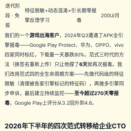
迭代阶
特征脱敏+动态混淆+引
长期零报
段 · 免
200U/月
擎反馈学习
毒
疫
我们的一个
游戏出海客户
，2024年Q3遭遇了APK全引
擎报毒——Google Play Protect、华为、OPPO、vivo
四家同时标红，下载量一天暴跌80%。范式三时代的方
法（换签名重新上传）只让他撑了
6天
就再次报毒。我
们改用范式四的全生命周期方案——先做代码级的特征
脱敏（清理被各家引擎标记的特征码），再做多引擎同
步申诉，最后建立持续监控——
至今超过270天零报
毒
，Google Play上评分从3.2回升到4.6。
2026年下半年的四次范式转移给企业CTO