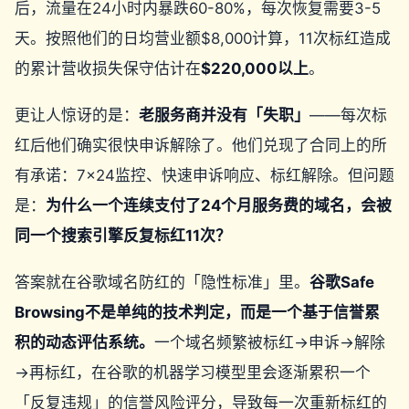
后，流量在24小时内暴跌60-80%，每次恢复需要3-5
天。按照他们的日均营业额$8,000计算，11次标红造成
的累计营收损失保守估计在
$220,000以上
。
更让人惊讶的是：
老服务商并没有「失职」
——每次标
红后他们确实很快申诉解除了。他们兑现了合同上的所
有承诺：7×24监控、快速申诉响应、标红解除。但问题
是：
为什么一个连续支付了24个月服务费的域名，会被
同一个搜索引擎反复标红11次？
答案就在谷歌域名防红的「隐性标准」里。
谷歌Safe
Browsing不是单纯的技术判定，而是一个基于信誉累
积的动态评估系统。
一个域名频繁被标红→申诉→解除
→再标红，在谷歌的机器学习模型里会逐渐累积一个
「反复违规」的信誉风险评分，导致每一次重新标红的