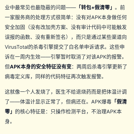
业中最常见也最隐蔽的问题——
「转包+假清零」
。前
一家服务商的处理方式很简单：没有对APK本身做任何
安全加固（没有改加壳方案、没有审计代码中可能触发
误报的函数、没有重新签名），而只是通过某些渠道向
VirusTotal的杀毒引擎提交了白名单申诉请求。这些申
诉在一周内生效——引擎暂时取消了对该APK的报警。
但
APK本身的安全特征没有变
：两周后杀毒引擎更新了
病毒定义库，同样的代码特征再次触发报警。
这就像一个人发烧了，医生不给退烧药而是把体温计调
了——体温计显示正常了，但病还在。APK爆毒
「假清
零」
的核心特征是：只操作检测平台，不治理APK本
身。