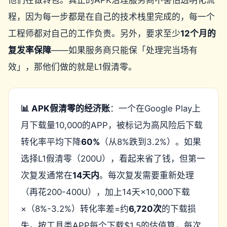
他们在做转包。真正的APK治理服务商不害怕透明化流
程，因为每一步都是在自己的技术栈里完成的，每一个
工程师都对自己的工作负责。另外，要求至少
12个月的
复发率保障
——如果服务商只能保「处理完当场有
效」，那他们做的就是L1假清零。
📊 APK假清零的经济账
：一个在Google Play上
月下载量10,000的APP，被标记为高风险后下载
转化率平均下降
60%
（从8%跌到3.2%）。如果
选择L1假清零（200U），看起来省了钱，但第一
次复发通常在
14天内
。每次复发需要重新处理
（再花200-400U），加上14天×10,000下载
×（8%-3.2%）转化率差=约
6,720次
的下载损
失。按工具类APP每个下载$1.5的估值算，每次