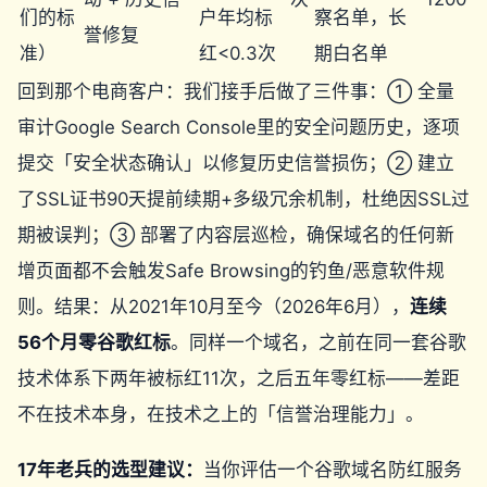
们的标
户年均标
察名单，长
誉修复
准）
红<0.3次
期白名单
回到那个电商客户：我们接手后做了三件事：① 全量
审计Google Search Console里的安全问题历史，逐项
提交「安全状态确认」以修复历史信誉损伤；② 建立
了SSL证书90天提前续期+多级冗余机制，杜绝因SSL过
期被误判；③ 部署了内容层巡检，确保域名的任何新
增页面都不会触发Safe Browsing的钓鱼/恶意软件规
则。结果：从2021年10月至今（2026年6月），
连续
56个月零谷歌红标
。同样一个域名，之前在同一套谷歌
技术体系下两年被标红11次，之后五年零红标——差距
不在技术本身，在技术之上的「信誉治理能力」。
17年老兵的选型建议：
当你评估一个谷歌域名防红服务