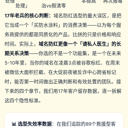
处理
本极高
再次报毒
处理」
治vs假清零
17年老兵的核心判断：
域名防红选型的最大误区，是把
它当成一个「买防水涂料」的消费决策——以为每个服
务商提供的都是同质化的产品，比拼的只是价格和响应
时间。实际上，
域名防红更像一个「请私人医生」的长
期关系决策
——你选的不是一个功能集，是一个在未来
5-10年里，当你的域名在凌晨3点被谷歌标红、在周末
被微信大面积拦截、在大促前夜被反诈中心跨省标记
时，能否第一时间做出正确判断和有效处置的团队。接
下来的四个章节，我们用17年客户留存数据，逐一拆解
这四个隐性标准。
📊 选型失效率数据
：在我们追踪的89个救援型客