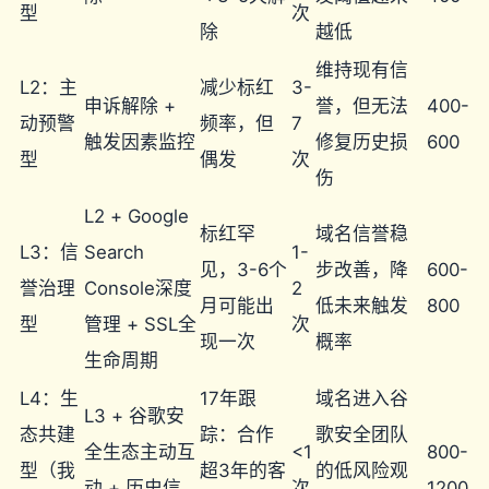
型
次
除
越低
维持现有信
L2：主
减少标红
3-
申诉解除 +
誉，但无法
400-
动预警
频率，但
7
触发因素监控
修复历史损
600
型
偶发
次
伤
L2 + Google
标红罕
域名信誉稳
L3：信
Search
1-
见，3-6个
步改善，降
600-
誉治理
Console深度
2
月可能出
低未来触发
800
型
管理 + SSL全
次
现一次
概率
生命周期
L4：生
17年跟
域名进入谷
L3 + 谷歌安
态共建
踪：合作
歌安全团队
全生态主动互
<1
800-
型（我
超3年的客
的低风险观
动 + 历史信
次
1200