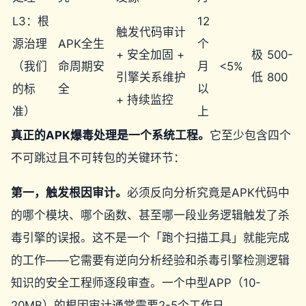
L3：根
12
触发代码审计
源治理
APK全生
个
+ 安全加固 +
极
500-
（我们
命周期安
月
<5%
引擎关系维护
低
800
的标
全
以
+ 持续监控
准）
上
真正的APK爆毒处理是一个系统工程。
它至少包含四个
不可跳过且不可转包的关键环节：
第一，触发根因审计。
必须反向分析究竟是APK代码中
的哪个模块、哪个函数、甚至哪一段业务逻辑触发了杀
毒引擎的误报。这不是一个「跑个扫描工具」就能完成
的工作——它需要有逆向分析经验和杀毒引擎检测逻辑
知识的安全工程师逐段审查。一个中型APP（10-
20MB）的根因审计通常需要2-5个工作日。