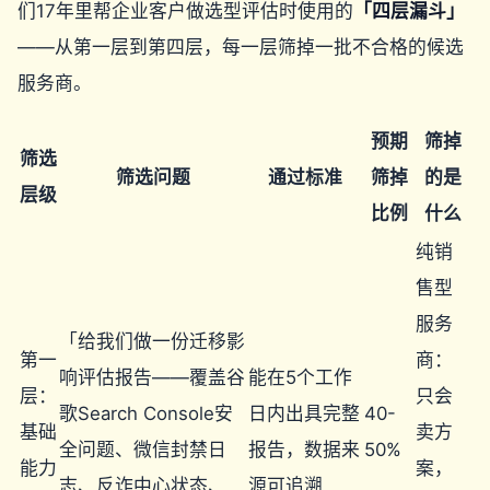
们17年里帮企业客户做选型评估时使用的
「四层漏斗」
——从第一层到第四层，每一层筛掉一批不合格的候选
服务商。
预期
筛掉
筛选
筛选问题
通过标准
筛掉
的是
层级
比例
什么
纯销
售型
服务
「给我们做一份迁移影
第一
商：
响评估报告——覆盖谷
能在5个工作
层：
只会
歌Search Console安
日内出具完整
40-
基础
卖方
全问题、微信封禁日
报告，数据来
50%
能力
案，
志、反诈中心状态、
源可追溯