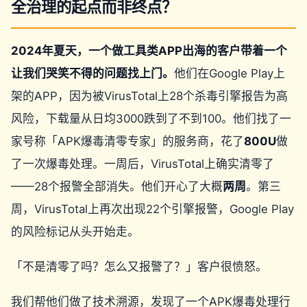
全治理的起点而非终点？
2024年夏天，一个做工具类APP出海的客户带着一个
让我们哭笑不得的问题找上门。
他们在Google Play上
架的APP，因为被VirusTotal上28个杀毒引擎报告为高
风险，下载量从日均3000跌到了不到100。他们找了一
家号称「APK爆毒清零专家」的服务商，花了
800U
做
了一次爆毒处理。一周后，VirusTotal上确实清零了
——28个报警全部消失。他们开心了大概
两周
。第三
周，VirusTotal上再次出现22个引擎报警，Google Play
的风险标记从头开始走。
「不是清零了吗？怎么又报警了？」客户很愤怒。
我们帮他们做了技术溯源，发现了一个APK爆毒处理行