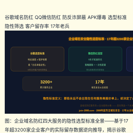
谷歌域名防红
QQ微信防红
防反诈屏蔽
APK爆毒
选型标准
隐性筛选
客户留存率
17年老兵
企业域名安全隐性选型标准 · 17年超3200家企
谷歌选型标准
微信防红选型
响应速度 ≠ 保护效果
5年才知道的坑
看「白名单稳定性」
策略跟随 > 一次性配置
10年合作客户的共同特征
微信策略更新周期揭秘
3200+
17年
累计服务企业
域名安全从业经验
隐性标准定义：那些永远不会出现在任何服务商报价单上，却决定了
选域名防红服务商 ≠ 比功能和价格 —— 是在筛选一个未
join-2008.com · 2008年起专注域名安全 · 17年
图：企业域名防红四大服务的隐性选型标准全景——基于17
年超3200家企业客户的实际留存数据逆向推导，揭示谷歌