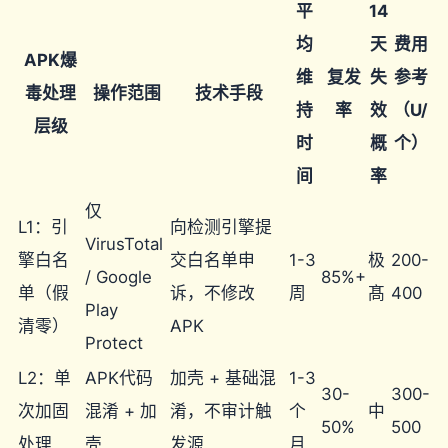
平
14
均
天
费用
APK爆
维
复发
失
参考
毒处理
操作范围
技术手段
持
率
效
（U/
层级
时
概
个）
间
率
仅
L1：引
向检测引擎提
VirusTotal
擎白名
交白名单申
1-3
极
200-
/ Google
85%+
单（假
诉，不修改
周
髙
400
Play
清零）
APK
Protect
L2：单
APK代码
加壳 + 基础混
1-3
30-
300-
次加固
混淆 + 加
淆，不审计触
个
中
50%
500
处理
壳
发源
月