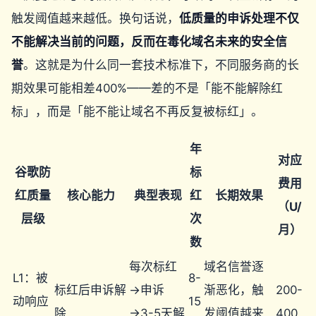
触发阈值越来越低。换句话说，
低质量的申诉处理不仅
不能解决当前的问题，反而在毒化域名未来的安全信
誉
。这就是为什么同一套技术标准下，不同服务商的长
期效果可能相差400%——差的不是「能不能解除红
标」，而是「能不能让域名不再反复被标红」。
年
对应
谷歌防
标
费用
红质量
核心能力
典型表现
红
长期效果
（U/
层级
次
月）
数
每次标红
域名信誉逐
L1：被
8-
标红后申诉解
→申诉
渐恶化，触
200-
动响应
15
除
→3-5天解
发阈值越来
400