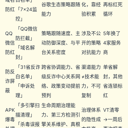
域名
白名单」
谷歌生态策略跟随
化，靠经
再标红死
防红
「7×24监
能力
验积累
循环
控」
「QQ微信
QQ
策略跟随速度、主
涉及不公
5年换了
防拦截」
微信
动防御深度、与平
开的策略
4家服务
「域名解
防红
台关系密度
对抗能力
商
封」
「31省反诈
跨省协调能力、省
渠道能力
单省解
防反
白名单」
级反诈中心关系网
≠技术能
封，其他
诈屏
「申诉处
络、政策变动提前
力，不可
省连锁标
蔽
理」
预判
复制
红
「多引擎扫
生命周期治理能
APK
治理体系
VT清零
描清理」
力、第三方检测引
爆毒
的隐性成
→一周后
「杀毒误报
擎关系维护、真根