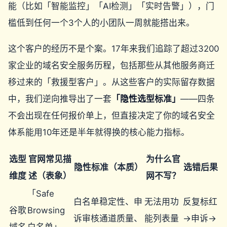
能（比如「智能监控」「AI检测」「实时告警」），门
槛低到任何一个3个人的小团队一周就能搭出来。
这个客户的经历不是个案。17年来我们追踪了超过3200
家企业的域名安全服务历程，包括那些从其他服务商迁
移过来的「救援型客户」。从这些客户的实际留存数据
中，我们逆向推导出了一套
「隐性选型标准」
——四条
不会出现在任何报价单上，但直接决定了你的域名安全
体系能用10年还是半年就得换的核心能力指标。
选型
官网常见描
为什么官
隐性标准（本质）
选错后果
维度
述（表象）
网不写？
「Safe
白名单稳定性、申
无法用功
反复标红
谷歌
Browsing
诉审核通道质量、
能列表量
→申诉→