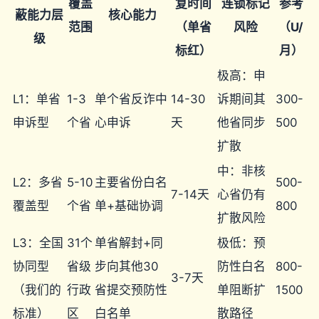
覆盖
复时间
连锁标记
参考
蔽能力层
核心能力
范围
（单省
风险
（U/
级
标红）
月）
极高：申
L1：单省
1-3
单个省反诈中
14-30
诉期间其
300-
申诉型
个省
心申诉
天
他省同步
500
扩散
中：非核
L2：多省
5-10
主要省份白名
500-
7-14天
心省仍有
覆盖型
个省
单+基础协调
800
扩散风险
L3：全国
31个
单省解封+同
极低：预
协同型
省级
步向其他30
防性白名
800-
3-7天
（我们的
行政
省提交预防性
单阻断扩
1500
标准）
区
白名单
散路径