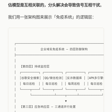
估模型是互相关联的，分头解决会导致信号互相干扰
。
我们用一张架构图来展示「免疫系统」的逻辑层：
┌───────────────────────────────────────────────────────
│              企业域名免疫系统 — 四层防御架构               
├───────────────────────────────────────────────────────
│                                                       
│  【第四层】持续监控层                                     
│  ┌──────────┐ ┌──────────┐ ┌──────────┐ ┌─────────────
│  │谷歌安全搜索│ │QQ/微信检测│ │反诈数据库 │ │APK多引擎扫描  │
│  │ 每日巡检  │ │ 每日巡检  │ │ 每周巡检  │ │ 每日巡检     │ 
│  └─────┬────┘ └─────┬────┘ └─────┬────┘ └──────┬──────
│        └─────────────┴─────┬──────┴─────────────┘     
│                            ▼                          
│  【第三层】应急响应层 — 三通道并行处置                       