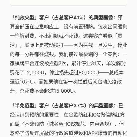
「纯救火型」客户（占总客户41%）的典型画像：
预
算全部压在应急响应上，没有前置预防。每次出问题掏
一笔解封费，不出问题就不花钱。这类客户看似「灵
活」，实际上是被动挨打——因为拦截一旦发生，停业
的每一分钟都在烧钱。我们接过最极端的一个案例：一
家棋牌平台连续被拦截7次，累计停业31天，单次解封
费花了12,000U，停业损失超过80,000U——总成本
逼近10万U。而如果他在第一次拦截后就启动免疫改
造，总花费不会超过15,000U。
「半免疫型」客户（占总客户37%）的典型画像：
已
经认识到预防的重要性，在谷歌防红和QQ微信防红方
面做了基础预防（域名WHOIS规范、内容合规），但
忽略了防反诈屏蔽的行政通道建设和APK爆毒的自动化