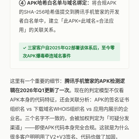
④ APK哈希白名单与域名绑定：
将合规APK
的SHA-256哈希值提交到腾讯手机管家的开发
者白名单中，建立「此APK=此域名=合法应
用」的关联关系。
✓ 三家客户自2025年Q2部署该体系后，至今零
次APK爆毒牵连域名事件
这里有一个重要的细节：
腾讯手机管家的APK检测逻
辑在2026年Q1更新了一次
。现在的判定模型不仅看
APK本身的代码特征，还会关联分析：APK的签名证书
组织名 vs 下载域名WHOIS组织名 vs 应用内展示的企
业名。三个名字不一致的，会被加权判定为「可疑分发
渠道」——即使APK代码本身完全合规。这就是为什么
很多客户明明用了V2+V3签名、代码也做了加固，