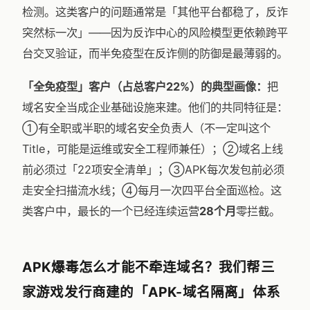
检测。这类客户的问题通常是「其他平台都稳了，反诈
突然标一次」——因为反诈中心的风险模型更依赖跨平
台交叉验证，而半免疫型在反诈侧的防御是最薄弱的。
「全免疫型」客户（占总客户22%）的典型画像：
把
域名安全当成企业基础设施来建。他们的共同特征是：
①有全职或半职的域名安全负责人（不一定叫这个
Title，可能是运维或安全工程师兼任）；②域名上线
前必须过「22项安全清单」；③APK每次发包前必须
走安全扫描流水线；④每月一次四平台全面巡检。这
类客户中，最长的一个已经连续运营
28个月
零拦截。
APK爆毒怎么才能不牵连域名？我们帮三
家游戏发行商建的「APK-域名隔离」体系