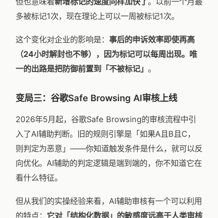
但也意味着
新增标记的速度同样加快了
。以前一个月最
多被标记1次，现在理论上可以一周被标记1次。
这个变化对企业的影响是：
事后的申诉效率即使再高
（24小时解封也不够），因为标记可以每周出现。唯
一的出路是把防御前置到「不被标记」
。
变局三：谷歌Safe Browsing AI审核上线
2026年5月起，谷歌Safe Browsing的审核流程中引
入了AI辅助判断。旧的规则引擎是「如果A且B且C，
则判定为恶意」——你知道触发条件是什么，就可以反
向优化。AI辅助的判定逻辑是端到端的，你不知道它在
看什么特征。
但从我们的实操经验来看，AI辅助审核有一个可以利用
的特点：
它对「结构化数据」的敏感度远高于人类审核