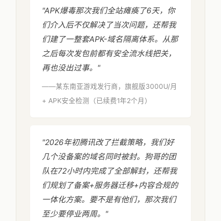
"APK爆毒那次我们全站瘫痪了6天，你
们介入后不仅解决了当次问题，还帮我
们建了一整套APK-域名隔离体系。从那
之后每次发包前都有安全流水线把关，
再也没出过事。"
——某东南亚游戏发行商，旗舰版3000U/月
+ APK安全检测（已续费1年2个月）
"2026年初腾讯改了拦截策略，我们好
几个没备案的域名同时被封。狗哥的团
队在72小时内完成了全部解封，还帮我
们规划了备案+服务器迁移+内容合规的
一体化方案。要不是有他们，那次我们
至少要停业两周。"