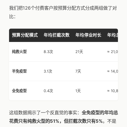
我们把126个付费客户按预算分配方式分成两组做了对
比：
预算分配模式
年均拦截次数
年均停业时长
年均总花
纯救火型
8.3次
21天
≈ 21,000U
半免疫型
3.1次
7天
≈ 14,000U
全免疫型
0.4次
1天
≈ 10,800U
这组数据揭示了一个反直觉的事实：
全免疫型的年均总
花费只有纯救火型的51%，但拦截次数只有5%
。不是