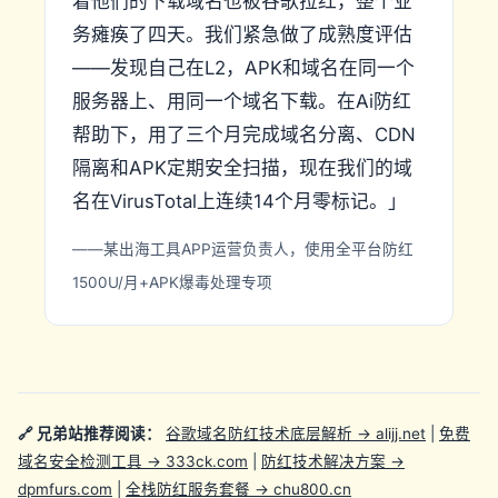
着他们的下载域名也被谷歌拉红，整个业
务瘫痪了四天。我们紧急做了成熟度评估
——发现自己在L2，APK和域名在同一个
服务器上、用同一个域名下载。在Ai防红
帮助下，用了三个月完成域名分离、CDN
隔离和APK定期安全扫描，现在我们的域
名在VirusTotal上连续14个月零标记。」
——某出海工具APP运营负责人，使用全平台防红
1500U/月+APK爆毒处理专项
🔗 兄弟站推荐阅读：
谷歌域名防红技术底层解析 → alijj.net
|
免费
域名安全检测工具 → 333ck.com
|
防红技术解决方案 →
dpmfurs.com
|
全栈防红服务套餐 → chu800.cn