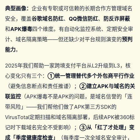
典型画像：
企业有专职或可信赖的长期合作方管理域名
安全，覆盖
谷歌域名防红
、
QQ微信防红
、
防反诈屏蔽
和
APK爆毒
四个维度。有自动化监控系统、定期安全审
计、域名隔离策略——但还缺少对平台规则演变的
预判
能力
。
2025年我们帮助一家跨境支付平台从L2升级到L3，核
心变化只有三个：
①统一管理替代多个外包商平行作业
（避免信息断点和责任推诿）；
②建立APK与域名的关
联监控
（APK爆毒不是APK的问题，是域名信誉的「连
带风险」——我们帮他们做了APK第三方SDK的
VirusTotal定期扫描和域名隔离部署，后续APK被360标
记时下载域名完全不受影响）；
③从「红了才处理」变
成「季度健康度检查」
（每季度一次全域名安全审计，