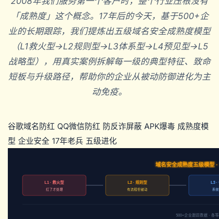
2008年我们服务第一个客户时，整个行业压根没有
「成熟度」这个概念。17年后的今天，基于500+企
业的长期跟踪，我们提炼出五级域名安全成熟度模型
（L1救火型→L2规则型→L3体系型→L4预见型→L5
战略型），用真实案例拆解每一级的典型特征、致命
短板与升级路径，帮助你的企业从被动防御进化为主
动免疫。
谷歌域名防红
QQ微信防红
防反诈屏蔽
APK爆毒
成熟度模
型
企业安全
17年老兵
五级进化
域名安全成熟度五级模型 ·
L1 · 救火型
L2 · 规则型
L3 
红了才处理
有流程但被动
系统
500+企业跟踪数据 · 各