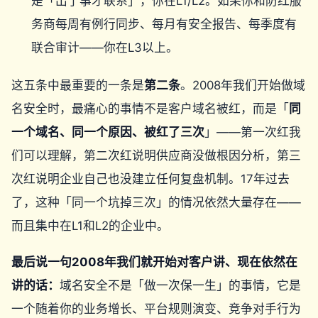
是「出了事才联系」，你在L1/L2。如果你和防红服
务商每周有例行同步、每月有安全报告、每季度有
联合审计——你在L3以上。
这五条中最重要的一条是
第二条
。2008年我们开始做域
名安全时，最痛心的事情不是客户域名被红，而是「
同
一个域名、同一个原因、被红了三次
」——第一次红我
们可以理解，第二次红说明供应商没做根因分析，第三
次红说明企业自己也没建立任何复盘机制。17年过去
了，这种「同一个坑掉三次」的情况依然大量存在——
而且集中在L1和L2的企业中。
最后说一句2008年我们就开始对客户讲、现在依然在
讲的话：
域名安全不是「做一次保一生」的事情，它是
一个随着你的业务增长、平台规则演变、竞争对手行为