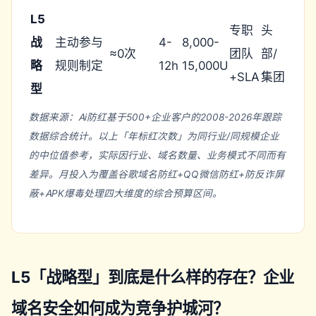
L5
专职
头
战
主动参与
4-
8,000-
≈0次
团队
部/
略
规则制定
12h
15,000U
+SLA
集团
型
数据来源：Ai防红基于500+企业客户的2008-2026年跟踪
数据综合统计。以上「年标红次数」为同行业/同规模企业
的中位值参考，实际因行业、域名数量、业务模式不同而有
差异。月投入为覆盖谷歌域名防红+QQ微信防红+防反诈屏
蔽+APK爆毒处理四大维度的综合预算区间。
L5「战略型」到底是什么样的存在？企业
域名安全如何成为竞争护城河？