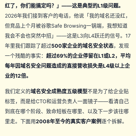
红了，你们能搞定吗？」——这是典型的L1级问题。
2026年我们接到客户的电话，他说「我的域名还没红，
但竞品上个月被谷歌Safe Browsing一锅端，我想知道
我会不会也突然中招」——这是L3向L4跃迁的信号。17
年里我们跟踪了超过
500家企业的域名安全状态
，发现
一个残酷的事实：
超过69%的企业停留在L1或L2，平均
每年因域名安全问题造成的直接营收损失是L4级以上企
业的12倍。
我们定义的
域名安全成熟度五级模型
不是为了给企业贴
标签，而是给CTO和运营负责人一面镜子——看清自己
到底在哪个阶段、致命短板在哪里、以及下一步该往哪
里走。下面用
2008年至今的真实客户案例
逐个拆解。