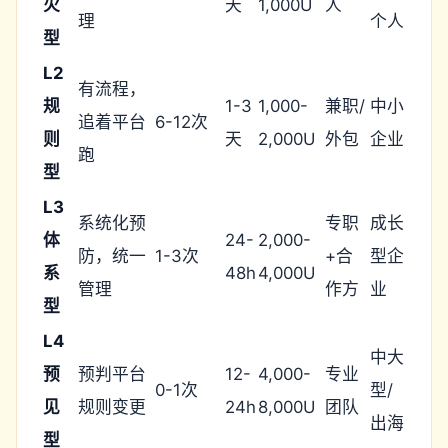
火
天
1,000U
人
理
个人
型
L2
有流程，
规
1-3
1,000-
兼职/
中小
追着平台
6-12次
则
天
2,000U
外包
企业
跑
型
L3
系统化预
专职
成长
体
24-
2,000-
防，统一
1-3次
+合
型企
系
48h
4,000U
管理
作方
业
型
L4
中大
预
预判平台
12-
4,000-
专业
0-1次
型/
见
规则变更
24h
8,000U
团队
出海
型