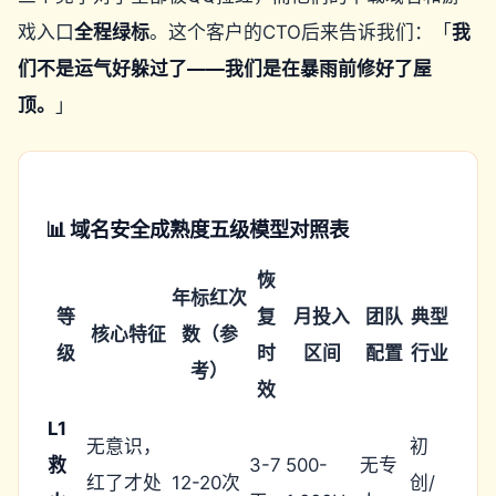
戏入口
全程绿标
。这个客户的CTO后来告诉我们：「
我
们不是运气好躲过了——我们是在暴雨前修好了屋
顶。
」
📊 域名安全成熟度五级模型对照表
恢
年标红次
等
复
月投入
团队
典型
核心特征
数（参
级
时
区间
配置
行业
考）
效
L1
无意识，
初
救
3-7
500-
无专
红了才处
12-20次
创/