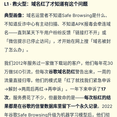
L1 · 救火型：域名红了才知道有这个问题
典型画像：
域名运营者不知道Safe Browsing是什么、
不知道反诈中心有主动扫描、不知道APK报毒会牵连域
名——直到某天下午用户纷纷反馈「链接打不开」或
「微信提示已停止访问」，才开始在网上搜「域名被封
了怎么办」。
我们2012年服务过一家做下载站的客户，他们每年花30
万做SEO引流，但每次
谷歌域名防红
警告出来，一周的
流量直接归零。他们的模式是「红了就找我们紧急申诉
→解封→两周后再红→再申诉」。一年下来申诉了
17
次
，服务费花了不少，但最致命的是——
每次标红的结
果都是在谷歌的信誉数据库里留下一个永久记录
。2022
年谷歌Safe Browsing升级为机器学习模型后，他们彻